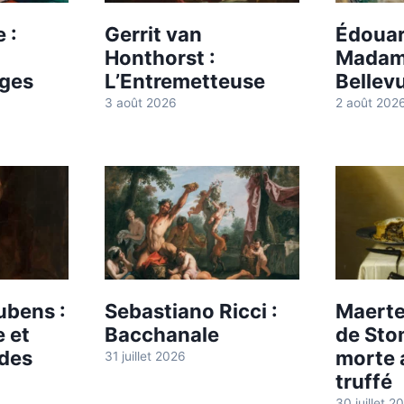
 :
Gerrit van
Édouar
Honthorst :
Madam
uges
L’Entremetteuse
Bellev
3 août 2026
2 août 202
ubens :
Sebastiano Ricci :
Maert
e et
Bacchanale
de Sto
 des
morte 
31 juillet 2026
truffé
30 juillet 2