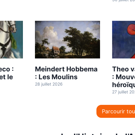
eco :
Meindert Hobbema
Theo v
et le
: Les Moulins
: Mou
héroïq
28 juillet 2026
27 juillet 2
Parcourir to