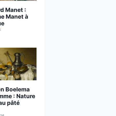
d Manet :
e Manet à
ue
6
en Boelema
mme : Nature
au pâté
026