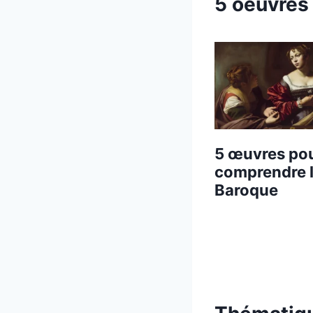
5 oeuvres 
5 œuvres po
comprendre 
Baroque