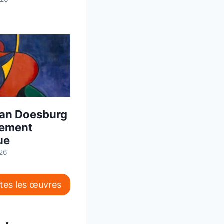
an Doesburg
vement
ue
026
utes les œuvres