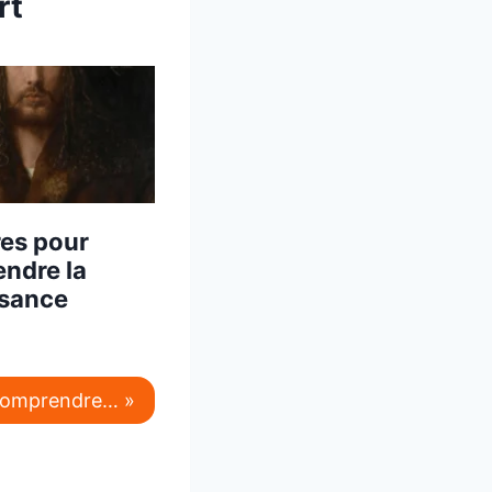
rt
es pour
ndre la
sance
 comprendre… »