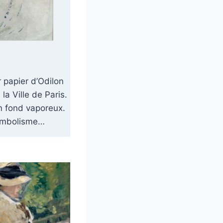
r papier d’Odilon
a Ville de Paris.
un fond vaporeux.
 symbolisme…