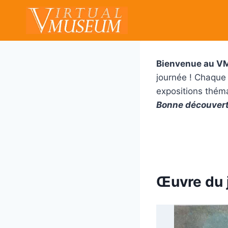
Aller
au
contenu
Bienvenue au V
journée ! Chaque
expositions théma
Bonne découvert
Œuvre du 