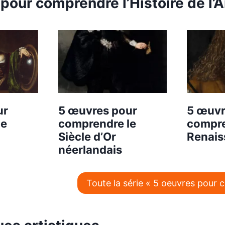
pour comprendre l’Histoire de l’A
ur
5 œuvres pour
5 œuvr
le
comprendre le
compre
Siècle d’Or
Renais
néerlandais
Toute la série « 5 oeuvres pour