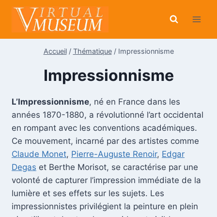
Aller
au
contenu
Accueil
/
Thématique
/
Impressionnisme
Impressionnisme
L’Impressionnisme
, né en France dans les
années 1870-1880, a révolutionné l’art occidental
en rompant avec les conventions académiques.
Ce mouvement, incarné par des artistes comme
Claude Monet
,
Pierre-Auguste Renoir
,
Edgar
Degas
et Berthe Morisot, se caractérise par une
volonté de capturer l’impression immédiate de la
lumière et ses effets sur les sujets. Les
impressionnistes privilégient la peinture en plein