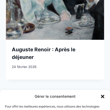
Auguste Renoir : Après le
déjeuner
24 février 2026
Navigation
Page
1
2
3
Gérer le consentement
de
suivante
Pour offrir les meilleures expériences, nous utilisons des technologies