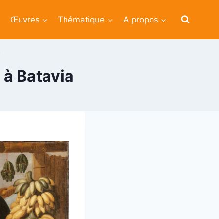
Œuvres
Thématique
A propos
a
 à Batavia