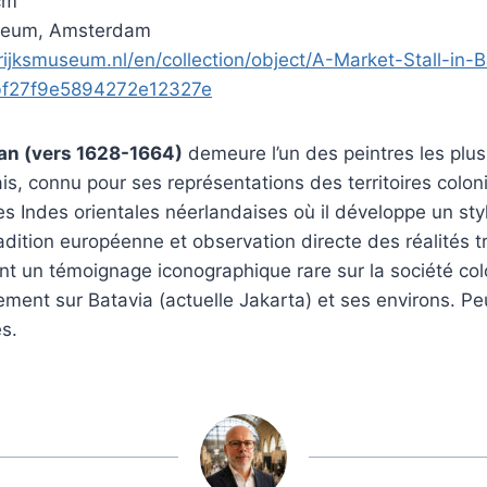
cm
seum, Amsterdam
rijksmuseum.nl/en/collection/object/A-Market-Stall-in-B
bf27f9e5894272e12327e
n (vers 1628-1664)
demeure l’un des peintres les plus
dais, connu pour ses représentations des territoires colo
s les Indes orientales néerlandaises où il développe un s
adition européenne et observation directe des réalités t
t un témoignage iconographique rare sur la société col
èrement sur Batavia (actuelle Jakarta) et ses environs. P
s.