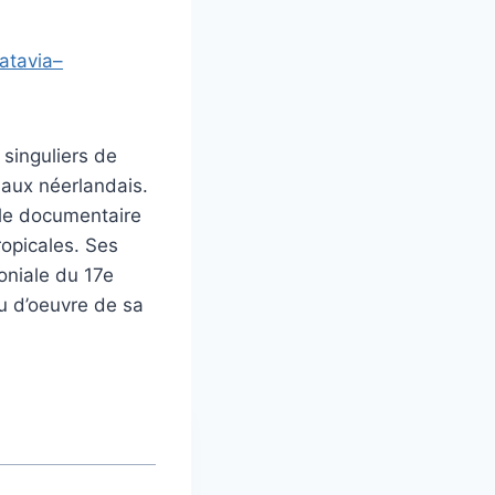
atavia–
 singuliers de
niaux néerlandais.
tyle documentaire
ropicales. Ses
oniale du 17e
eu d’oeuvre de sa