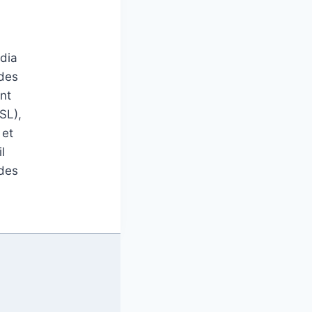
édia
 des
nt
SL),
 et
l
 des