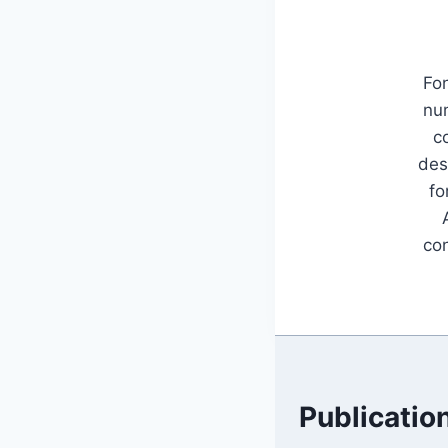
Fon
num
c
des
fo
con
Publication