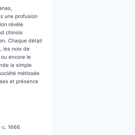
nanas,
ns une profusion
ion révèle
nd chinois
en. Chaque détail
, les noix de
 ou encore le
nde la simple
société métissée
oises et présence
– c. 1666