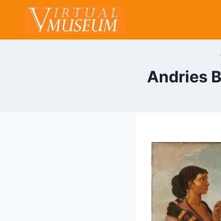
Aller
au
contenu
Andries B