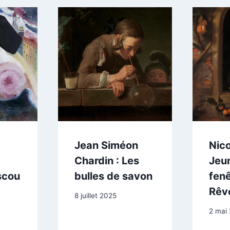
Jean Siméon
Nic
Chardin : Les
Jeun
scou
bulles de savon
fenê
Rêv
8 juillet 2025
2 mai