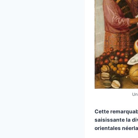
Un
Cette remarquab
saisissante la di
orientales néerl