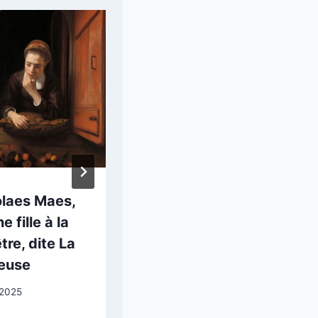
olaes Maes,
Paul Fuhrmann :
e fille à la
Motif de pont
tre, dite La
12 février 2026
euse
 2025