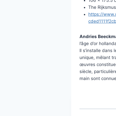
106 x 175.5 
The Rijksmu
https://www.
cded1111f2c
Andries Beeckma
l’âge d’or hollan
Il s’installe dan
unique, mêlant tr
œuvres constituen
siècle, particuli
main sont connue