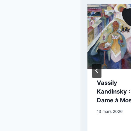
Goya : Portrait
Vassily
de José Costa y
Kandinsky :
Bonells
Dame à Mo
24 mai 2025
13 mars 2026