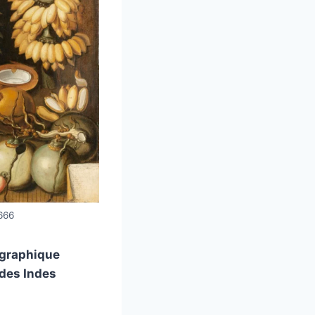
666
ographique
 des Indes