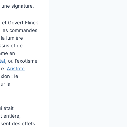
 une signature.
 et Govert Flinck
re, les commandes
 la lumière
issus et de
omme en
tal
, où l’exotisme
ère.
Aristote
xion : le
ur la
i était
 entière,
isent des effets