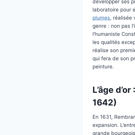
développer ses pr
laboratoire pour 
plumes
, réalisée
genre : non pas l
l’humaniste Cons
les qualités excep
réalise son prem
qui fera de son pr
peinture.
L’âge d’or
1642)
En 1631, Rembran
expansion. L’ent
grande bourgeois