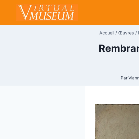
Aller
au
contenu
Accueil
/
Œuvres
/
Rembrand
Par
Vian