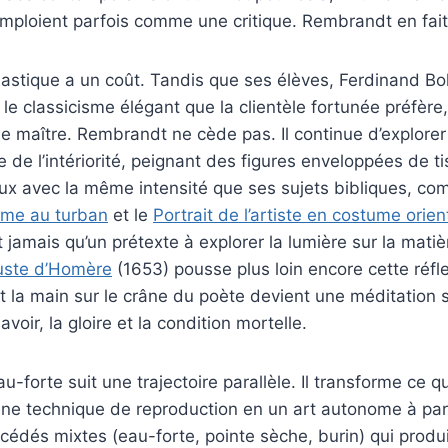
emploient parfois comme une critique. Rembrandt en fait
plastique a un coût. Tandis que ses élèves, Ferdinand Bol
 le classicisme élégant que la clientèle fortunée préfè
 le maître. Rembrandt ne cède pas. Il continue d’explorer
 de l’intériorité, peignant des figures enveloppées de t
ux avec la même intensité que ses sujets bibliques, c
me au turban
et le
Portrait de l’artiste en costume orien
 jamais qu’un prétexte à explorer la lumière sur la mati
uste d’Homère
(1653) pousse plus loin encore cette réfle
 la main sur le crâne du poète devient une méditation s
voir, la gloire et la condition mortelle.
au-forte suit une trajectoire parallèle. Il transforme ce qu
ne technique de reproduction en un art autonome à part
cédés mixtes (eau-forte, pointe sèche, burin) qui produ