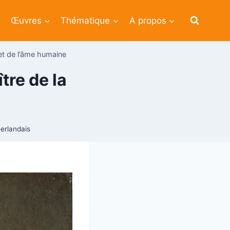
Œuvres
Thématique
A propos
et de l’âme humaine
tre de la
éerlandais