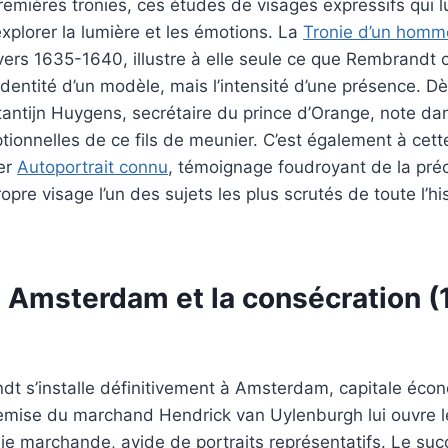
emières tronies, ces études de visages expressifs qui lu
explorer la lumière et les émotions. La
Tronie d’un homm
 vers 1635-1640, illustre à elle seule ce que Rembrandt
’identité d’un modèle, mais l’intensité d’une présence. D
tantijn Huygens, secrétaire du prince d’Orange, note d
tionnelles de ce fils de meunier. C’est également à cette
ier
Autoportrait connu
, témoignage foudroyant de la préc
opre visage l’un des sujets les plus scrutés de toute l’his
 : Amsterdam et la consécration (
dt s’installe définitivement à Amsterdam, capitale éco
remise du marchand Hendrick van Uylenburgh lui ouvre l
ie marchande, avide de portraits représentatifs. Le su