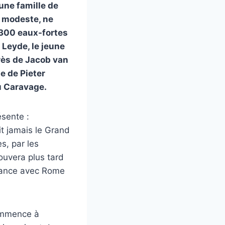
une famille de
e modeste, ne
 300 eaux-fortes
 Leyde, le jeune
rès de Jacob van
e de Pieter
du Caravage.
ésente :
t jamais le Grand
es, par les
ouvera plus tard
stance avec Rome
commence à