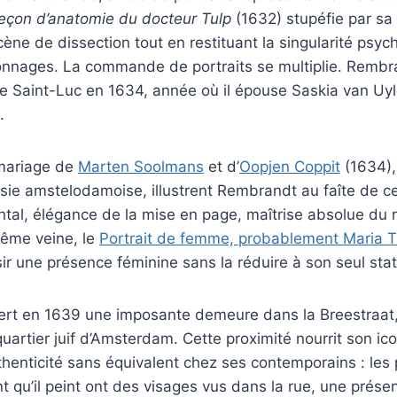
eçon d’anatomie du docteur Tulp
(1632) stupéfie par sa
ène de dissection tout en restituant la singularité psyc
nnages. La commande de portraits se multiplie. Rembr
de Saint-Luc en 1634, année où il épouse Saskia van Uy
.
 mariage de
Marten Soolmans
et d’
Oopjen Coppit
(1634)
sie amstelodamoise, illustrent Rembrandt au faîte de cet
tal, élégance de la mise en page, maîtrise absolue du
même veine, le
Portrait de femme, probablement Maria T
sir une présence féminine sans la réduire à son seul stat
rt en 1639 une imposante demeure dans la Breestraat
quartier juif d’Amsterdam. Cette proximité nourrit son i
thenticité sans équivalent chez ses contemporains : le
t qu’il peint ont des visages vus dans la rue, une prése