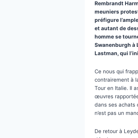
Rembrandt Harmen
meuniers protest
préfigure l’ampl
et autant de des
homme se tourne 
Swanenburgh à Le
Lastman, qui l’in
Ce nous qui frapp
contrairement à l
Tour en Italie. Il 
œuvres rapportées
dans ses achats 
n’est pas un manqu
De retour à Leyde