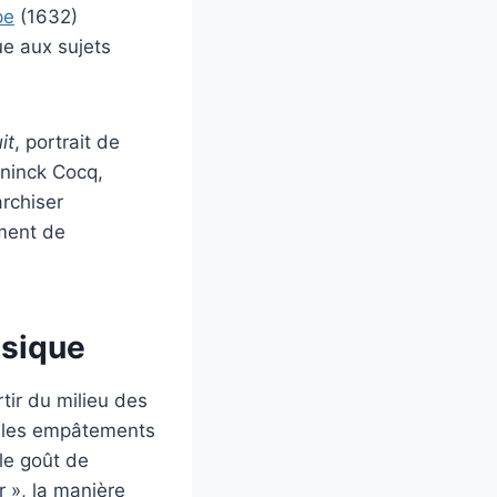
pe
(1632)
ue aux sujets
it
, portrait de
ninck Cocq,
rchiser
ment de
ssique
rtir du milieu des
 : les empâtements
 le goût de
 », la manière