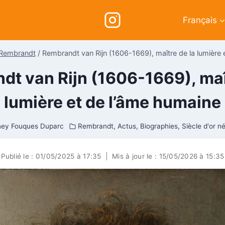
Français
Rembrandt
/
Rembrandt van Rijn (1606-1669), maître de la lumière 
t van Rijn (1606-1669), maî
lumière et de l’âme humaine
ney Fouques Duparc
Rembrandt
,
Actus
,
Biographies
,
Siècle d'or n
Publié le :
01/05/2025 à 17:35
|
Mis à jour le :
15/05/2026 à 15:35