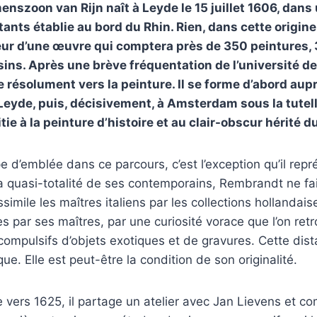
szoon van Rijn naît à Leyde le 15 juillet 1606, dans 
ants établie au bord du Rhin. Rien, dans cette origin
eur d’une œuvre qui comptera près de 350 peintures,
sins. Après une brève fréquentation de l’université de
résolument vers la peinture. Il se forme d’abord aup
yde, puis, décisivement, à Amsterdam sous la tutell
itie à la peinture d’histoire et au clair-obscur hérité 
e d’emblée dans ce parcours, c’est l’exception qu’il repr
a quasi-totalité de ses contemporains, Rembrandt ne fai
assimile les maîtres italiens par les collections hollandais
 par ses maîtres, par une curiosité vorace que l’on retr
compulsifs d’objets exotiques et de gravures. Cette di
e. Elle est peut-être la condition de son originalité.
 vers 1625, il partage un atelier avec Jan Lievens et 