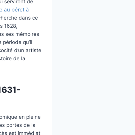
i serviront de
e au béret à
 cherche dans ce
ès 1628,
ans ses mémoires
 période qu’il
ocité d’un artiste
toire de la
1631-
nomique en pleine
es portes de la
ccès est immédiat