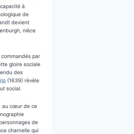
 capacité à
hologique de
andt devient
lenburgh, nièce
, commandés par
te gloire sociale
 rendu des
rip
(1639) révèle
ut social.
, au cœur de ce
conographie
s personnages de
nce charnelle qui