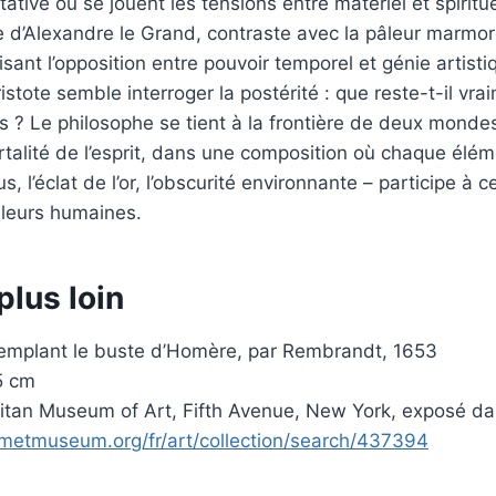
tive où se jouent les tensions entre matériel et spiritu
igie d’Alexandre le Grand, contraste avec la pâleur marm
sant l’opposition entre pouvoir temporel et génie artisti
istote semble interroger la postérité : que reste-t-il vr
? Le philosophe se tient à la frontière de deux mondes
rtalité de l’esprit, dans une composition où chaque élém
s, l’éclat de l’or, l’obscurité environnante – participe à 
valeurs humaines.
plus loin
templant le buste d’Homère, par Rembrandt, 1653
5 cm
itan Museum of Art, Fifth Avenue, New York, exposé dan
metmuseum.org/fr/art/collection/search/437394