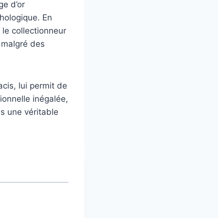
ge d’or
chologique. En
 le collectionneur
e malgré des
cis, lui permit de
ionnelle inégalée,
s une véritable