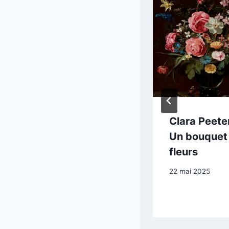
François
Clara Peeter
Boucher : Le
Un bouquet
Triomphe de
fleurs
Vénus
22 mai 2025
9 février 2026