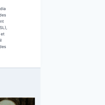
édia
 des
nt
SL),
 et
l
 des