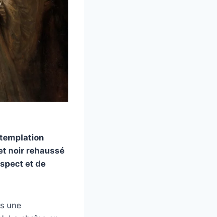
ntemplation
et noir rehaussé
espect et de
ns une