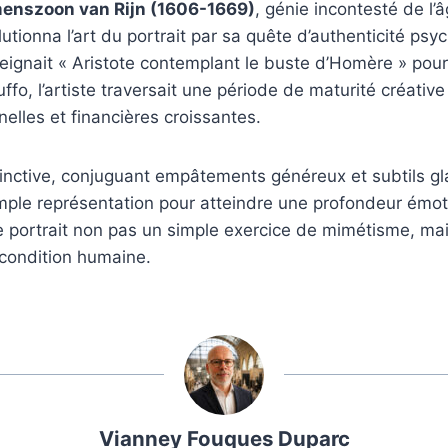
enszoon van Rijn (1606-1669)
, génie incontesté de l’â
utionna l’art du portrait par sa quête d’authenticité psy
 peignait « Aristote contemplant le buste d’Homère » pour
uffo, l’artiste traversait une période de maturité créativ
nelles et financières croissantes.
inctive, conjuguant empâtements généreux et subtils gla
mple représentation pour atteindre une profondeur émot
 portrait non pas un simple exercice de mimétisme, mai
 condition humaine.
Vianney Fouques Duparc