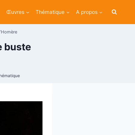
Œuvres
Thématique
A propos
d’Homère
e buste
hématique