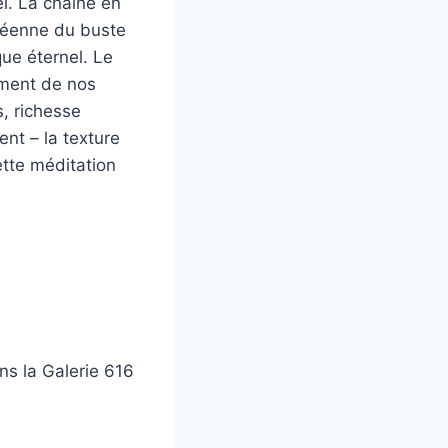
el. La chaîne en
oréenne du buste
que éternel. Le
aiment de nos
, richesse
ent – la texture
cette méditation
s la Galerie 616