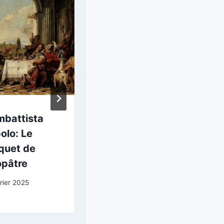
mbattista
Théodore
olo: Le
Géricault :
quet de
Paysage italien
opâtre
au tombeau
rier 2025
19 août 2025