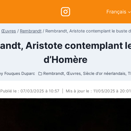
Français
Œuvres
/
Rembrandt
/
Rembrandt, Aristote contemplant le buste 
ndt, Aristote contemplant l
d’Homère
ey Fouques Duparc
Rembrandt
,
Œuvres
,
Siècle d'or néerlandais
,
T
Publié le :
07/03/2025 à 10:57
|
Mis à jour le :
11/05/2025 à 20:01