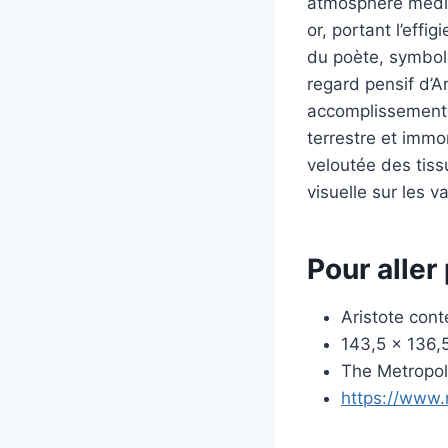
atmosphère médita
or, portant l’eff
du poète, symboli
regard pensif d’Ar
accomplissements 
terrestre et immo
veloutée des tissu
visuelle sur les 
Pour aller 
Aristote con
143,5 x 136,
The Metropol
https://www.