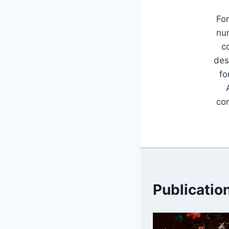
Fon
num
c
des
fo
con
Publication