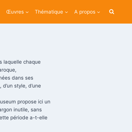
Œuvres
Thématique
A propos
…
 laquelle chaque
aroque,
nnées dans ses
 d’un style, d’une
Museum propose ici un
argon inutile, sans
tte période a-t-elle