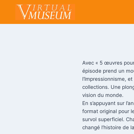
Aller
au
contenu
Avec « 5 œuvres pou
épisode prend un mou
l’Impressionnisme, et
collections. Une plong
vision du monde.
En s’appuyant sur l’
format original pour 
survol superficiel. C
changé l’histoire de l