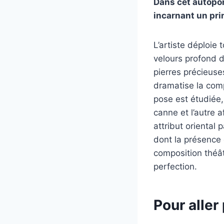
Dans cet autopor
incarnant un pri
L’artiste déploie
velours profond du
pierres précieuses
dramatise la comp
pose est étudiée
canne et l’autre 
attribut oriental 
dont la présence
composition théâtr
perfection.
Pour aller 