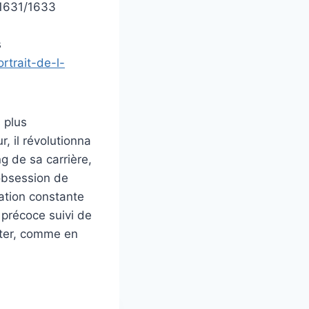
. 1631/1633
s
rtrait-de-l-
s plus
, il révolutionna
ng de sa carrière,
obsession de
ration constante
 précoce suivi de
enter, comme en