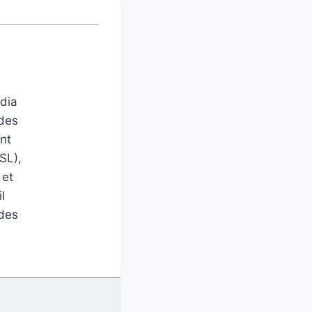
édia
 des
nt
SL),
 et
l
 des