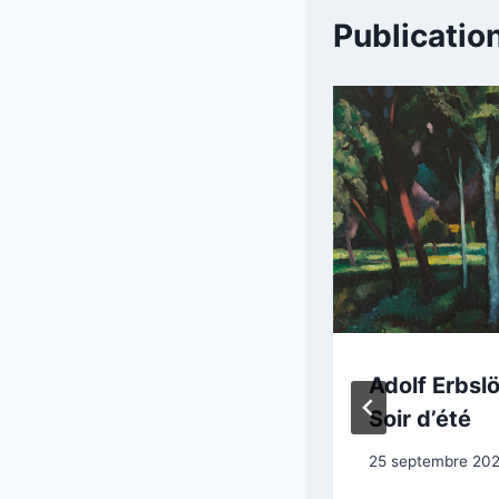
Publication
Turner :
Adolf Erbslö
L’incendie des
Soir d’été
Chambres des
25 septembre 20
Lords et des