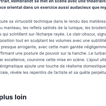
trait, Rembrandt se met en scène avec une théâtrali
nce oriental dans un exercice aussi audacieux que my
 toute sa virtuosité technique dans le rendu des matière
 manteau, les reflets satinés de la tunique, les broderie
 qui scintillent sur l’écharpe rayée. Le clair-obscur, sig
osition tout en sculptant les volumes avec une subtilit
, presque arrogante, avec cette main gantée négligemme
affirmant une posture de pouvoir sur la hanche. Le turba
par excellence, couronne cette mise en scène. L’ajout ult
 énigmatique ajoute une touche de réalisme domestique
ale, révèle les repentirs de l’artiste et sa quête perpétu
plus loin