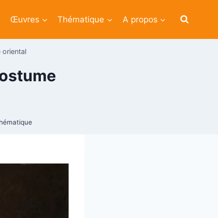
Œuvres
Thématique
A propos
 oriental
 costume
hématique