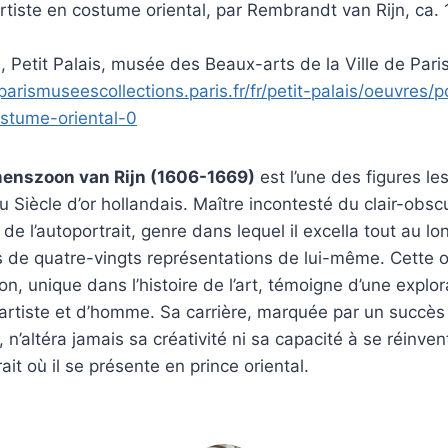
’artiste en costume oriental, par Rembrandt van Rijn, ca
 Petit Palais, musée des Beaux-arts de la Ville de Pari
arismuseescollections.paris.fr/fr/petit-palais/oeuvres/po
ostume-oriental-0
enszoon van Rijn (1606-1669)
est l’une des figures le
Siècle d’or hollandais. Maître incontesté du clair-obscur
et de l’autoportrait, genre dans lequel il excella tout au lo
s de quatre-vingts représentations de lui-même. Cette 
on, unique dans l’histoire de l’art, témoigne d’une explo
’artiste et d’homme. Sa carrière, marquée par un succès
, n’altéra jamais sa créativité ni sa capacité à se réinv
it où il se présente en prince oriental.