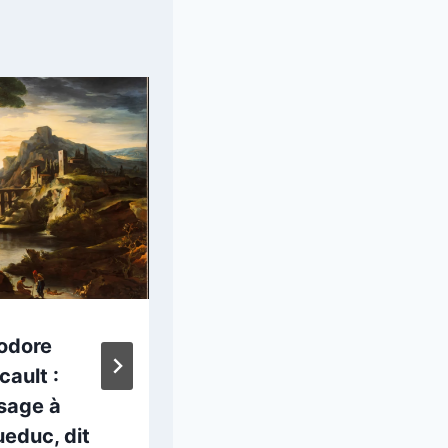
odore
Thierry Bruet :
cault :
Portail spatio-
sage à
temporel
ueduc, dit
11 septembre 2025