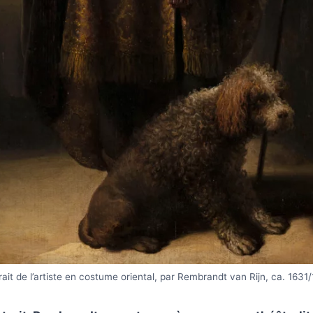
rait de l’artiste en costume oriental, par Rembrandt van Rijn, ca. 1631