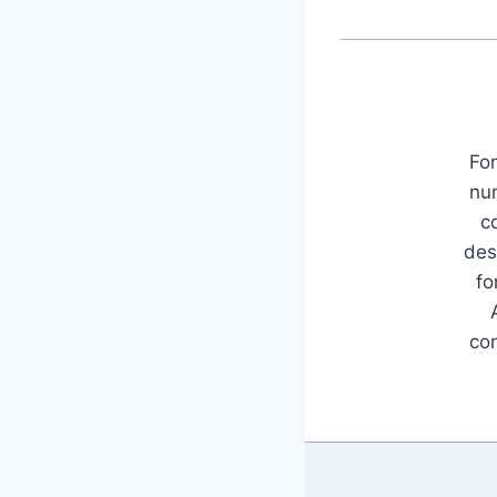
Fon
num
c
des
fo
con