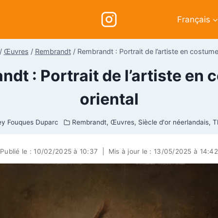
Français
/
Œuvres
/
Rembrandt
/
Rembrandt : Portrait de l’artiste en costume
dt : Portrait de l’artiste en
oriental
ey Fouques Duparc
Rembrandt
,
Œuvres
,
Siècle d'or néerlandais
,
T
Publié le :
10/02/2025 à 10:37
|
Mis à jour le :
13/05/2025 à 14:42