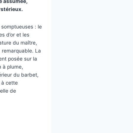
té assumée,
stérieux.
s somptueuses : le
s d’or et les
nature du maître,
é remarquable. La
nt posée sur la
n à plume,
érieur du barbet,
 à cette
elle de