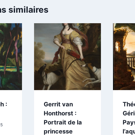
s similaires
h :
Gerrit van
Thé
Honthorst :
Géri
Portrait de la
Pay
25
princesse
l’aq