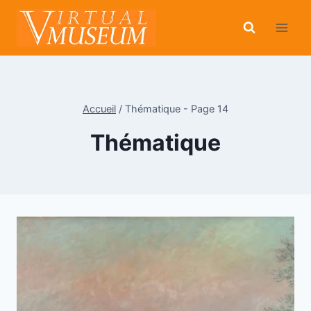
Aller
au
contenu
Accueil
/
Thématique
- Page 14
Thématique