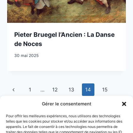
Pieter Bruegel l’Ancien : La Danse
de Noces
30 mai 2025
Navigation
Page
1
…
12
13
14
15
de
précédente
Page
16
…
20
Gérer le consentement
page
suivante
Pour offrir les meilleures expériences, nous utilisons des technologies
telles que les cookies pour stocker et/ou accéder aux informations des
appareils. Le fait de consentir à ces technologies nous permettra de
traiter des données telles que le comportement de navigation ou les ID