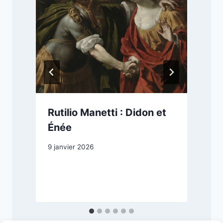
Rutilio Manetti : Didon et
Énée
9 janvier 2026
7