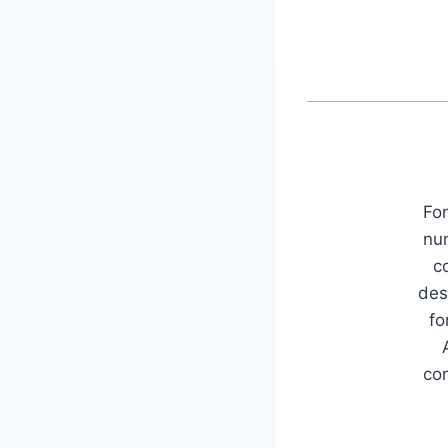
Fon
num
c
des
fo
con