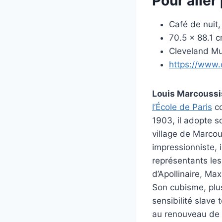
Pour aller 
Café de nuit,
70.5 x 88.1 cm
Cleveland Mu
https://www.
Louis Marcoussi
l’École de Paris
co
1903, il adopte s
village de Marcou
impressionniste, 
représentants les 
d’Apollinaire, Ma
Son cubisme, plus
sensibilité slave
au renouveau de 