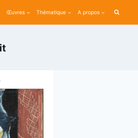
Œuvres
Thématique
A propos
it
0