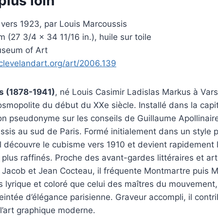
plus loin
 vers 1923, par Louis Marcoussis
 (27 3/4 x 34 11/16 in.), huile sur toile
seum of Art
clevelandart.org/art/2006.139
s (1878-1941)
, né Louis Casimir Ladislas Markus à Var
smopolite du début du XXe siècle. Installé dans la capi
on pseudonyme sur les conseils de Guillaume Apollinaire
ssis au sud de Paris. Formé initialement dans un style 
il découvre le cubisme vers 1910 et devient rapidement 
plus raffinés. Proche des avant-gardes littéraires et art
x Jacob et Jean Cocteau, il fréquente Montmartre puis 
 lyrique et coloré que celui des maîtres du mouvement,
 teintée d’élégance parisienne. Graveur accompli, il cont
l’art graphique moderne.