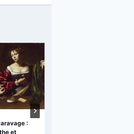
Caravage :
Vincent van
the et
Gogh : Portrait