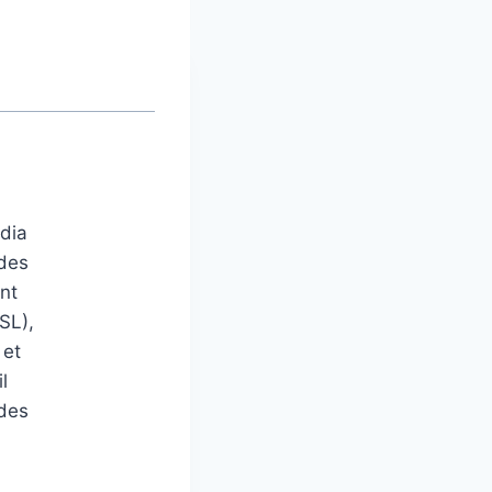
édia
 des
nt
SL),
 et
l
 des