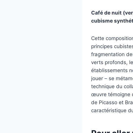
Café de nuit (ve
cubisme synthét
Cette composition
principes cubiste
fragmentation de
verts profonds, l
établissements no
jouer – se métam
technique du coll
œuvre témoigne de
de Picasso et Bra
caractéristique d