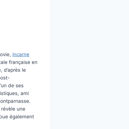
sovie,
incarne
tale française en
, d’après le
post-
l’un de ses
istiques, ami
Montparnasse.
 révèle une
ribue également