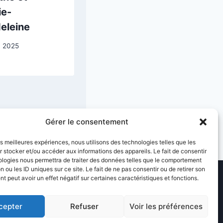
ie-
du facteur
eleine
Roulin
n 2025
23 mai 2026
Gérer le consentement
les meilleures expériences, nous utilisons des technologies telles que les
 stocker et/ou accéder aux informations des appareils. Le fait de consentir
ologies nous permettra de traiter des données telles que le comportement
n ou les ID uniques sur ce site. Le fait de ne pas consentir ou de retirer son
 peut avoir un effet négatif sur certaines caractéristiques et fonctions.
cepter
Refuser
Voir les préférences
 Légales
Plan du site