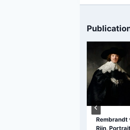
Publication
Franz Marc : La
Rembrandt 
tour des
Rijn, Portrai