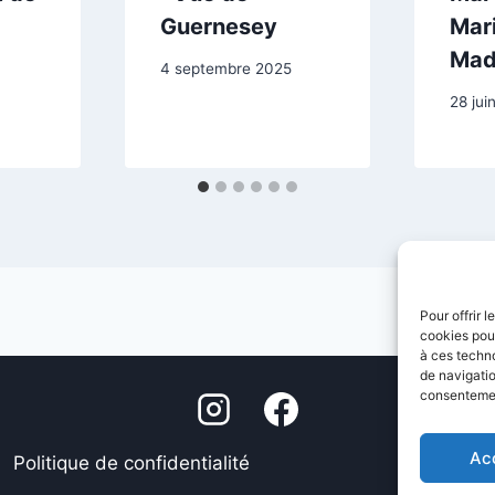
Guernesey
Mar
Mad
4 septembre 2025
28 jui
Pour offrir 
cookies pour
à ces techn
de navigatio
consentement
Ac
Politique de confidentialité
Mentions