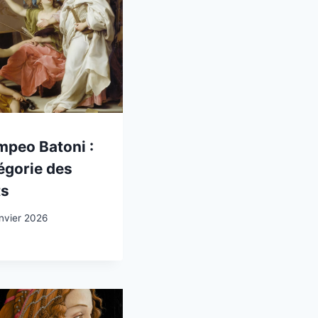
peo Batoni :
égorie des
ts
anvier 2026