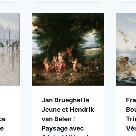
Jan Brueghel le
Fr
Jeune et Hendrik
Bou
ce
van Balen :
Tr
de
Paysage avec
Vé