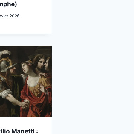
mphe)
nvier 2026
ilio Manetti :