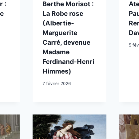
 :
Berthe Morisot :
Ate
re
La Robe rose
Pau
(Albertie-
Re
Marguerite
Dav
Carré, devenue
5 fév
Madame
Ferdinand-Henri
Himmes)
7 février 2026