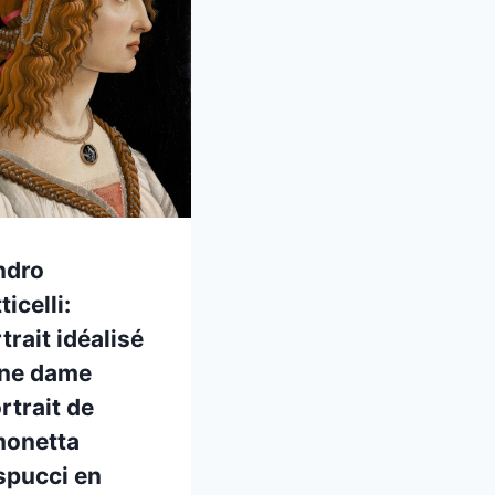
ndro
ticelli:
trait idéalisé
une dame
rtrait de
monetta
spucci en