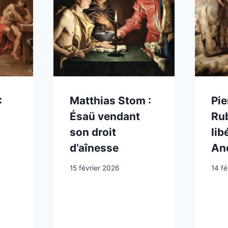
:
Matthias Stom :
Pie
Ésaü vendant
Rub
son droit
lib
d’aînesse
An
15 février 2026
14 fé