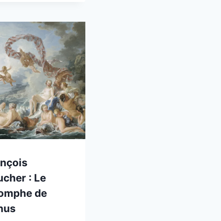
ançois
cher : Le
iomphe de
nus