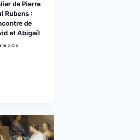
lier de Pierre
l Rubens :
ncontre de
id et Abigaïl
rier 2026