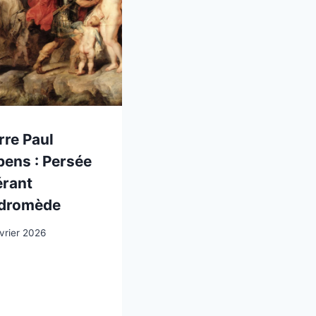
rre Paul
ens : Persée
érant
dromède
vrier 2026