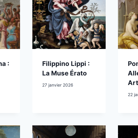
a :
Filippino Lippi :
Pom
La Muse Érato
All
Ar
27 janvier 2026
22 j