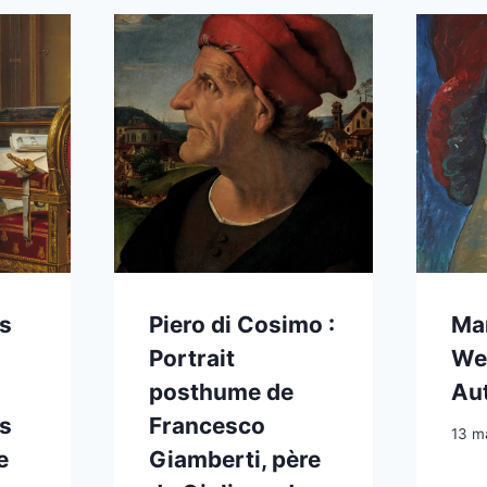
s
Piero di Cosimo :
Ma
Portrait
Wer
posthume de
Aut
s
Francesco
13 m
e
Giamberti, père