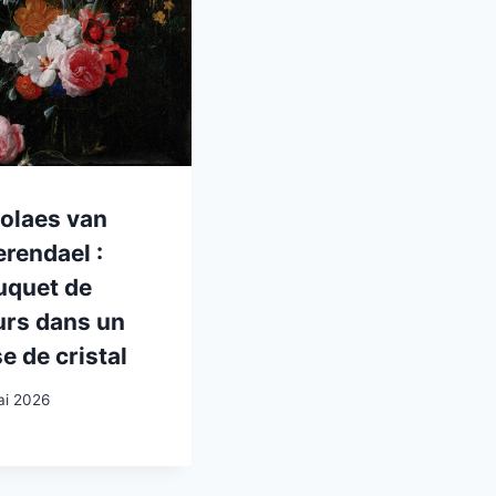
olaes van
rendael :
uquet de
urs dans un
e de cristal
ai 2026