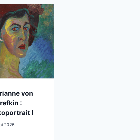
rianne von
efkin :
oportrait I
ai 2026