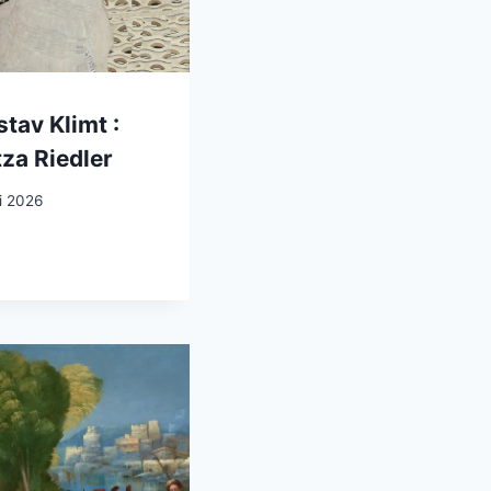
tav Klimt :
tza Riedler
i 2026