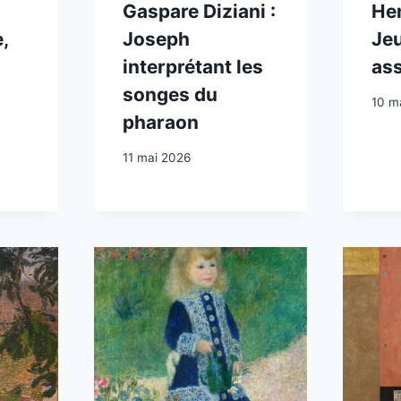
Gaspare Diziani :
Hen
,
Joseph
Jeu
interprétant les
ass
songes du
10 m
pharaon
11 mai 2026