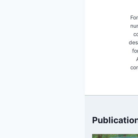
Fon
num
c
des
fo
con
Publication