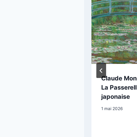
Titien, Vénus et
Claude Mone
Adonis
La Passerel
japonaise
4 mai 2025
1 mai 2026