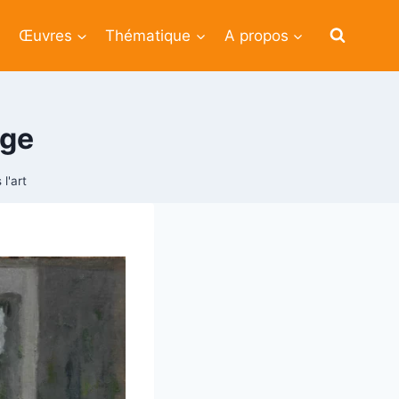
Œuvres
Thématique
A propos
uge
l'art