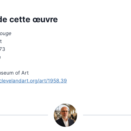
de cette œuvre
rouge
t
873
e
m
seum of Art
clevelandart.org/art/1958.39