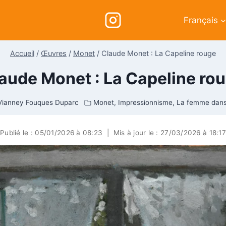
Français
Accueil
/
Œuvres
/
Monet
/
Claude Monet : La Capeline rouge
aude Monet : La Capeline ro
Vianney Fouques Duparc
Monet
,
Impressionnisme
,
La femme dans 
Publié le :
05/01/2026 à 08:23
|
Mis à jour le :
27/03/2026 à 18:17