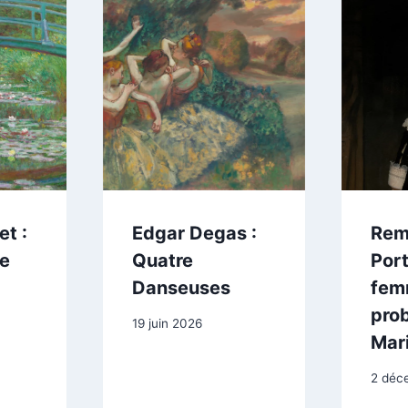
t :
Edgar Degas :
Rem
le
Quatre
Port
Danseuses
fem
pro
19 juin 2026
Mari
2 déc