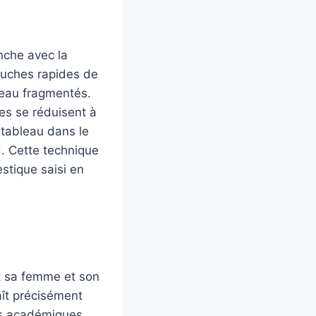
nche avec la
ouches rapides de
ceau fragmentés.
es se réduisent à
 tableau dans le
d. Cette technique
stique saisi en
nt sa femme et son
aît précisément
ils académiques