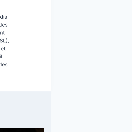
édia
 des
nt
SL),
 et
l
 des