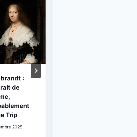
brandt :
Artemisia
rait de
Gentileschi,
me,
Esther devant
bablement
Assuérus
a Trip
8 mars 2025
embre 2025