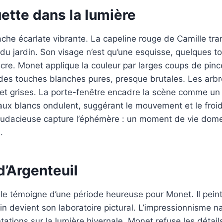
ette dans la lumière
che écarlate vibrante. La capeline rouge de Camille tra
u jardin. Son visage n’est qu’une esquisse, quelques t
ocre. Monet applique la couleur par larges coups de pin
des touches blanches pures, presque brutales. Les arbr
 et grises. La porte-fenêtre encadre la scène comme un
aux blancs ondulent, suggérant le mouvement et le froi
audacieuse capture l’éphémère : un moment de vie dome
.
 d’Argenteuil
oile témoigne d’une période heureuse pour Monet. Il pei
din devient son laboratoire pictural. L’impressionnisme n
ations sur la lumière hivernale. Monet refuse les déta