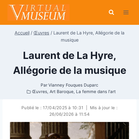
Aller
au
contenu
Accueil
/
Œuvres
/
Laurent de La Hyre, Allégorie de la
musique
Laurent de La Hyre,
Allégorie de la musique
Par
Vianney Fouques Duparc
Œuvres
,
Art Baroque
,
La femme dans l'art
Publié le :
17/04/2025 à 10:31
|
Mis à jour le :
26/06/2026 à 11:54