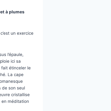
ret à plumes
 c’est un exercice
us l’épaule,
loie ici sa
ait étinceler le
ché. La cape
e romanesque
s de son seul
vre cristallise
e en méditation