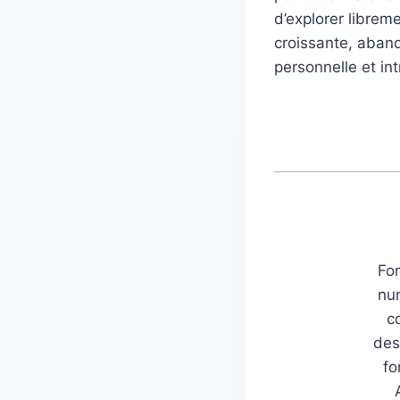
d’explorer librem
croissante, aban
personnelle et int
Fon
num
c
des
fo