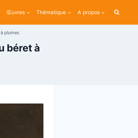
Œuvres
Thématique
A propos
 à plumes
u béret à