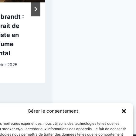
brandt :
Rembrandt van
rait de
Rijn, Portrait de
tiste en
Oopjen Coppit
tume
17 mai 2025
ntal
rier 2025
Gérer le consentement
les meilleures expériences, nous utilisons des technologies telles que les
 stocker et/ou accéder aux informations des appareils. Le fait de consentir
ologies nous permettra de traiter des données telles que le comportement