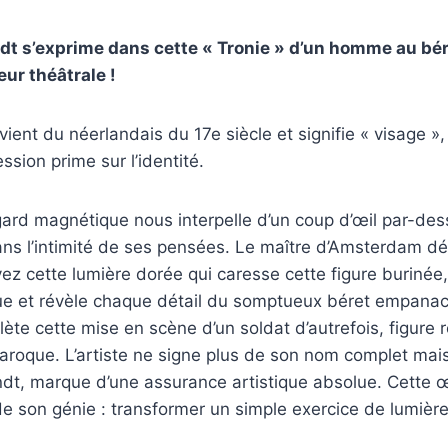
dt s’exprime dans cette « Tronie » d’un homme au bé
ur théâtrale !
vient du néerlandais du 17e siècle et signifie « visage »,
ession prime sur l’identité.
gard magnétique nous interpelle d’un coup d’œil par-dess
s l’intimité de ses pensées. Le maître d’Amsterdam dép
ez cette lumière dorée qui caresse cette figure burinée, f
que et révèle chaque détail du somptueux béret empana
ète cette mise en scène d’un soldat d’autrefois, figur
baroque. L’artiste ne signe plus de son nom complet mai
t, marque d’une assurance artistique absolue. Cette œu
e son génie : transformer un simple exercice de lumièr