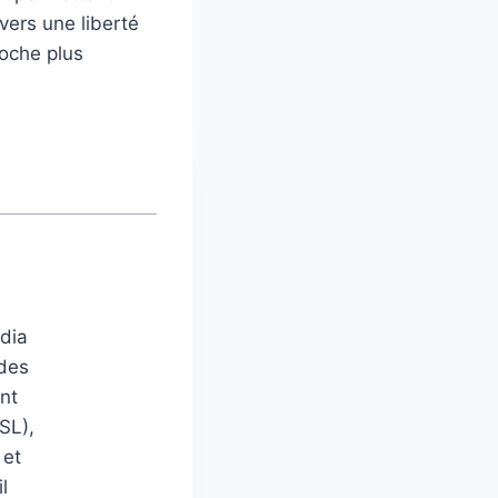
vers une liberté
oche plus
édia
 des
nt
SL),
 et
l