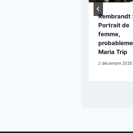
Rembrandt :
Rembrandt 
Homme au
Portrait de
turban
femme,
probableme
25 août 2025
Maria Trip
2 décembre 2025