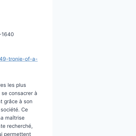
5-1640
149-tronie-of-a-
es les plus
r se consacrer à
nt grâce à son
 société. Ce
sa maîtrise
ste recherché,
lui permettent