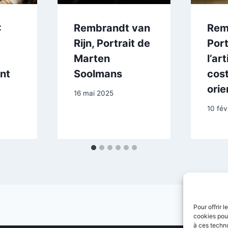
:
Rembrandt van
Rem
Rijn, Portrait de
Port
Marten
l’ar
nt
Soolmans
cos
orie
16 mai 2025
10 fév
Pour offrir 
cookies pour
à ces techn