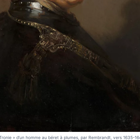
Tronie » d’un homme au béret à plumes, par Rembrandt, vers 1635-1