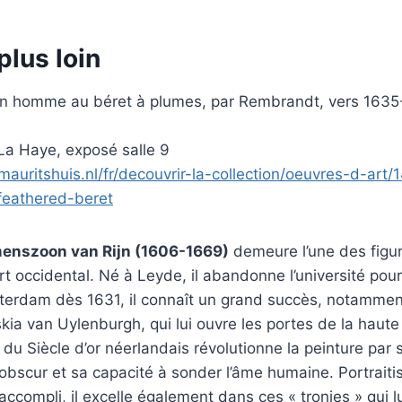
plus loin
’un homme au béret à plumes, par Rembrandt, vers 163
La Haye, exposé salle 9
auritshuis.nl/fr/decouvrir-la-collection/oeuvres-d-art/
feathered-beret
enszoon van Rijn (1606-1669)
demeure l’une des figur
art occidental. Né à Leyde, il abandonne l’université pou
msterdam dès 1631, il connaît un grand succès, notamme
ia van Uylenburgh, qui lui ouvre les portes de la haute
 du Siècle d’or néerlandais révolutionne la peinture par 
-obscur et sa capacité à sonder l’âme humaine. Portraiti
 accompli, il excelle également dans ces « tronies » qui 