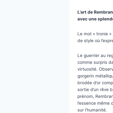
L’art de Rembran
avec une splende
Le mot « tronie » 
de style où l’expr
Le guerrier au re
comme surpris dan
virtuosité. Observ
gorgerin métalli
brodée d’or compl
sortie d’un rêve 
prénom, Rembrand
l’essence même d
sur l’humanité.