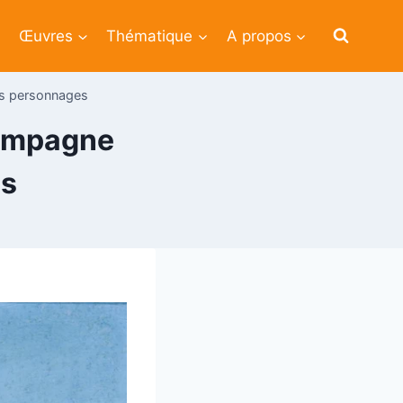
Œuvres
Thématique
A propos
es personnages
campagne
es