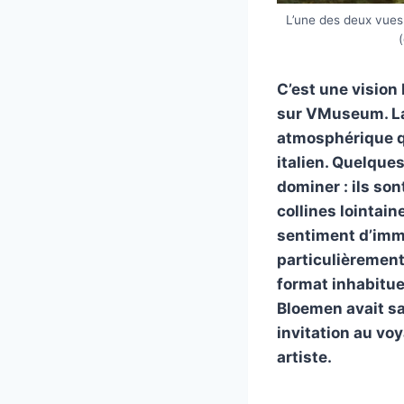
L’une des deux vue
C’est une vision
sur VMuseum. La 
atmosphérique qu
italien. Quelque
dominer : ils son
collines lointai
sentiment d’imme
particulièrement 
format inhabitue
Bloemen avait sai
invitation au vo
artiste.