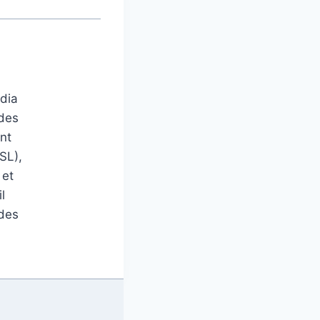
édia
 des
nt
SL),
 et
l
 des