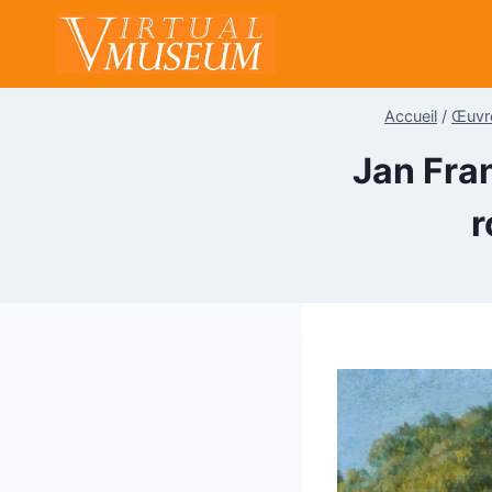
Aller
au
contenu
Accueil
/
Œuvr
Jan Fra
r