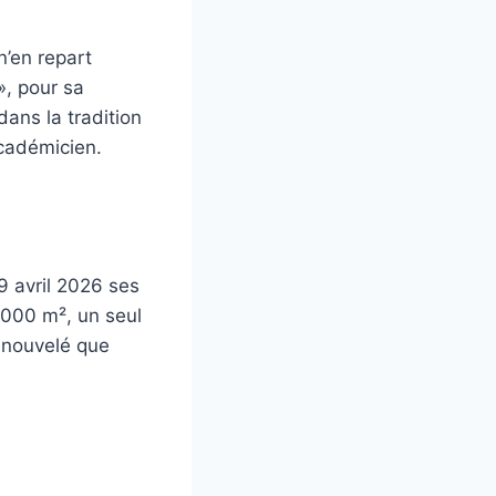
n’en repart
», pour sa
dans la tradition
cadémicien.
9 avril 2026 ses
 000 m², un seul
enouvelé que