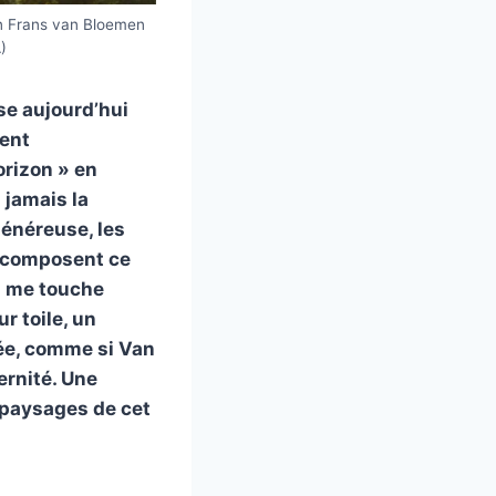
n Frans van Bloemen
)
se aujourd’hui
ment
orizon » en
 jamais la
généreuse, les
on composent ce
ui me touche
r toile, un
sée, comme si Van
ernité. Une
s paysages de cet