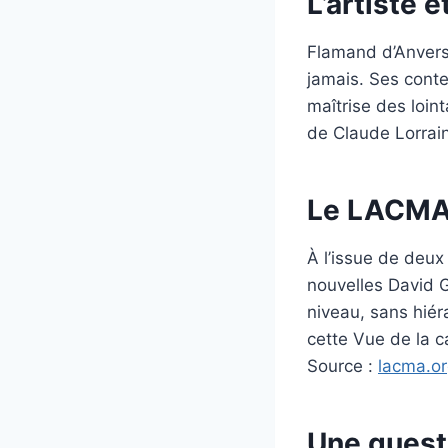
L’artiste 
Flamand d’Anvers
jamais. Ses conte
maîtrise des loin
de Claude Lorrai
Le LACMA 
À l’issue de deux
nouvelles David G
niveau, sans hié
cette Vue de la 
Source :
lacma.o
Une quest