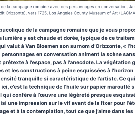
s de la campagne romaine avec des personnages en conversation, Ja
(dit Orizzonte), vers 1725, Los Angeles County Museum of Art (LACMA
 bucolique de la campagne romaine que je vous propo
lumière y est chaude et dorée, typique de ce traite
i valut à Van Bloemen son surnom d’Orizzonte, « l’h
s personnages en conversation animent la scène sans
t prétexte à l’espace, pas à l’anecdote. La végétation 
nes et les constructions à peine esquissées à l’horiz
nsité tranquille si caractéristique de l’artiste. Ce q
ici, c’est la technique de l’huile sur papier marouflé su
l qui confère à l’œuvre une légèreté presque esquis
si une impression sur le vif avant de la fixer pour l’ét
yage et à la contemplation, tout ce que j’aime dans le