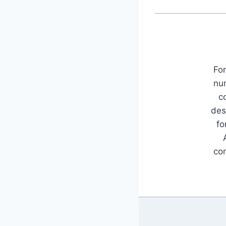
Fon
num
c
des
fo
con