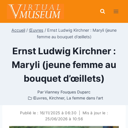
Aller
au
contenu
Accueil
/
Œuvres
/
Ernst Ludwig Kirchner : Maryli (jeune
femme au bouquet d’œillets)
Ernst Ludwig Kirchner :
Maryli (jeune femme au
bouquet d’œillets)
Par
Vianney Fouques Duparc
Œuvres
,
Kirchner
,
La femme dans l'art
Publié le :
16/11/2025 à 06:30
|
Mis à jour le :
25/06/2026 à 10:56