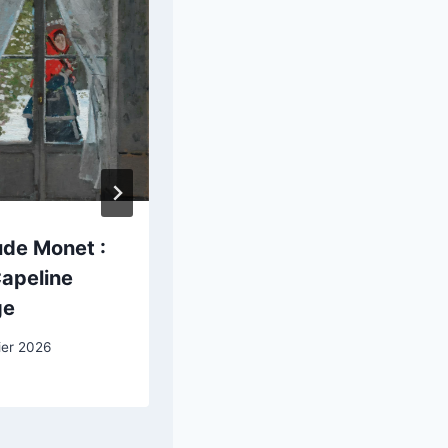
ude Monet :
Albrecht Dürer :
Capeline
Marie en prière
ge
8 février 2026
ier 2026