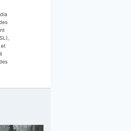
édia
 des
nt
SL),
 et
l
 des