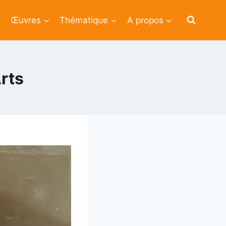
Œuvres
Thématique
A propos
rts
3