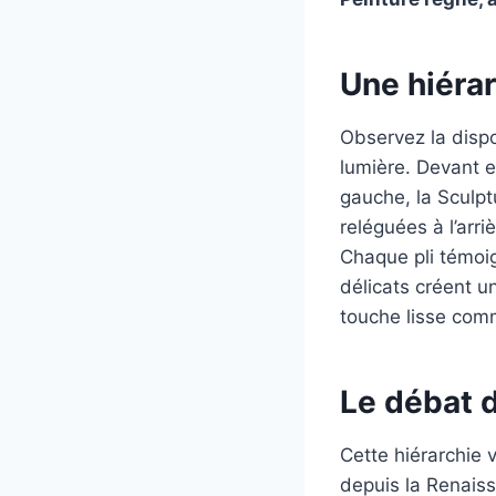
Une hiérar
Observez la dispo
lumière. Devant el
gauche, la Sculpt
reléguées à l’arr
Chaque pli témoig
délicats créent 
touche lisse com
Le débat d
Cette hiérarchie v
depuis la Renaiss