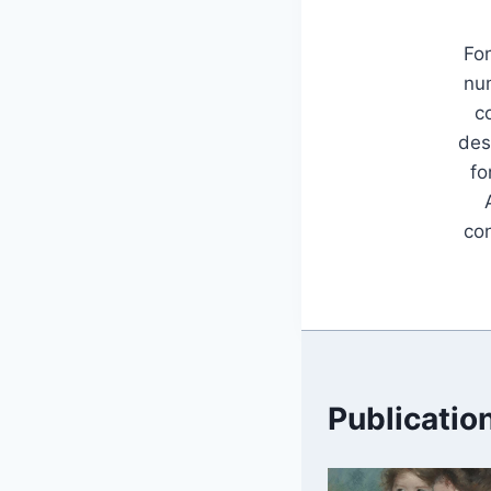
Fon
num
c
des
fo
con
Publication