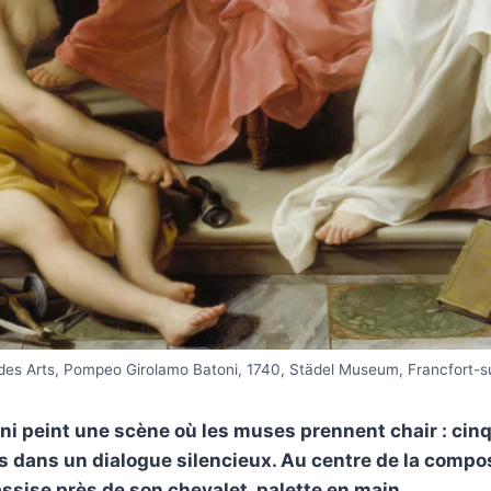
 des Arts, Pompeo Girolamo Batoni, 1740, Städel Museum, Francfort-s
ni peint une scène où les muses prennent chair : ci
ts dans un dialogue silencieux. Au centre de la compos
assise près de son chevalet, palette en main.