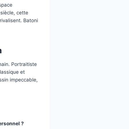
espace
siècle, cette
ivalisent. Batoni
n
ain. Portraitiste
lassique et
essin impeccable,
ersonnel ?