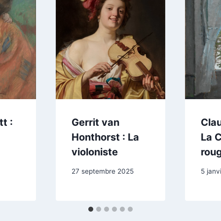
t :
Gerrit van
Cla
Honthorst : La
La 
violoniste
rou
27 septembre 2025
5 janv