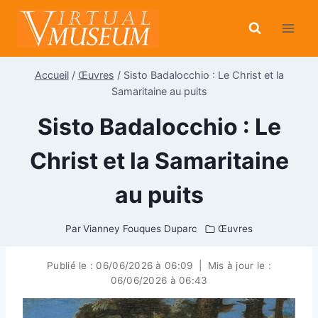
Aller
au
contenu
Accueil
/
Œuvres
/
Sisto Badalocchio : Le Christ et la
Samaritaine au puits
Sisto Badalocchio : Le
Christ et la Samaritaine
au puits
Par
Vianney Fouques Duparc
Œuvres
Publié le :
06/06/2026 à 06:09
|
Mis à jour le :
06/06/2026 à 06:43