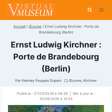
Aller
au
contenu
Accueil
/
Œuvres
/
Ernst Ludwig Kirchner : Porte de
Brandebourg (Berlin)
Ernst Ludwig Kirchner :
Porte de Brandebourg
(Berlin)
Par
Vianney Fouques Duparc
Œuvres
,
Kirchner
Publié le :
27/05/2026 à 06:26
|
Mis à jour le :
25/06/2026 à 10:55