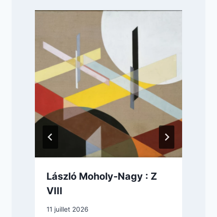
László Moholy-Nagy : Z
VIII
11 juillet 2026
1