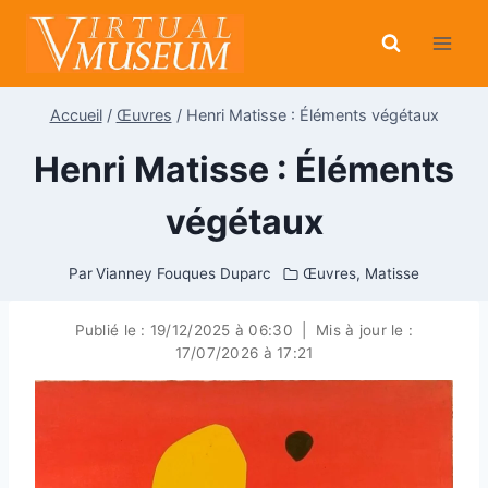
Aller
au
contenu
Accueil
/
Œuvres
/
Henri Matisse : Éléments végétaux
Henri Matisse : Éléments
végétaux
Par
Vianney Fouques Duparc
Œuvres
,
Matisse
Publié le :
19/12/2025 à 06:30
|
Mis à jour le :
17/07/2026 à 17:21