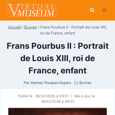
Aller
au
contenu
Accueil
/
Œuvres
/
Frans Pourbus II : Portrait de Louis XIII,
roi de France, enfant
Frans Pourbus II : Portrait
de Louis XIII, roi de
France, enfant
Par
Vianney Fouques Duparc
Œuvres
Publié le :
18/02/2026 à 09:01
|
Mis à jour le :
18/02/2026 à 09:01