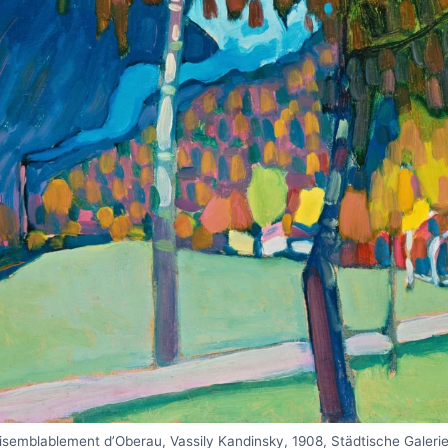
isemblablement d’Oberau, Vassily Kandinsky, 1908, Städtische Galer