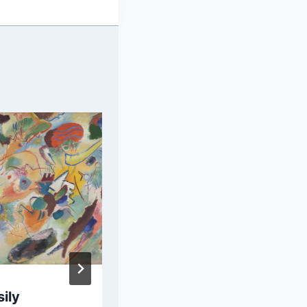
ily
Vassily