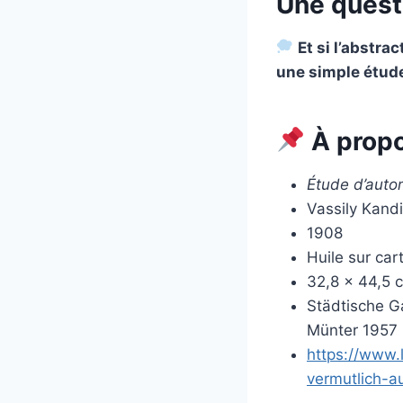
Une quest
Et si l’abstra
une simple étude 
À propo
Étude d’auto
Vassily Kand
1908
Huile sur car
32,8 × 44,5 
Städtische G
Münter 1957
https://www.l
vermutlich-