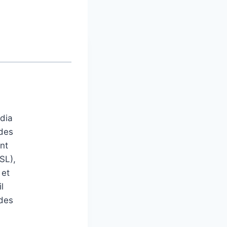
édia
 des
nt
SL),
 et
l
 des