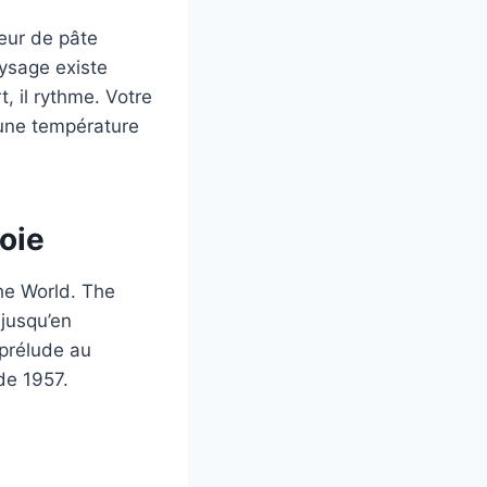
eur de pâte
aysage existe
, il rythme. Votre
 une température
oie
he World. The
 jusqu’en
 prélude au
de 1957.