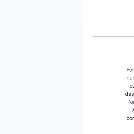
Fon
num
c
des
fo
con