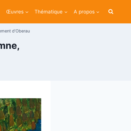
Œuvres
Thématique
A propos
lement d’Oberau
omne,
u