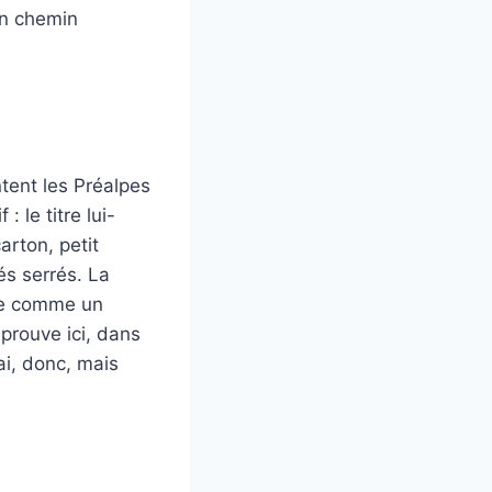
Un chemin
ent les Préalpes
le titre lui-
carton, petit
és serrés. La
tée comme un
éprouve ici, dans
ai, donc, mais