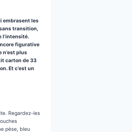
ui embrasent les
sans transition,
l’intensité.
ncore figurative
e n’est plus
it carton de 33
on. Et c’est un
ite. Regardez-les
 touches
ne pèse, bleu