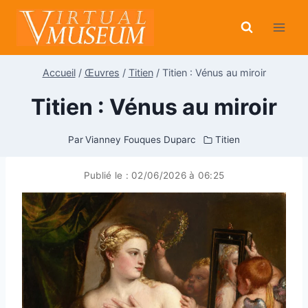
Aller
au
contenu
Accueil
/
Œuvres
/
Titien
/
Titien : Vénus au miroir
Titien : Vénus au miroir
Par
Vianney Fouques Duparc
Titien
Publié le :
02/06/2026 à 06:25