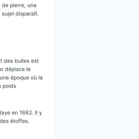
d de pierre, une
 sujet disparaît.
t des bulles est
er déplace le
s une époque où la
n poids
Haye en 1662. Il y
 des étoffes.