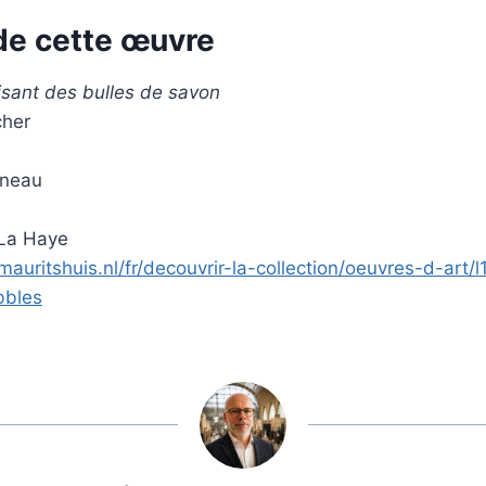
de cette œuvre
isant des bulles de savon
cher
nneau
 La Haye
auritshuis.nl/fr/decouvrir-la-collection/oeuvres-d-art/
bbles