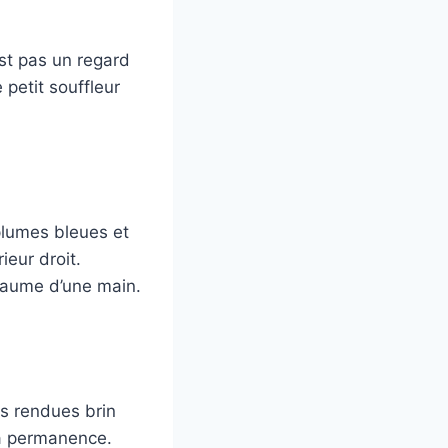
est pas un regard
 petit souffleur
plumes bleues et
ieur droit.
paume d’une main.
es rendues brin
sa permanence.