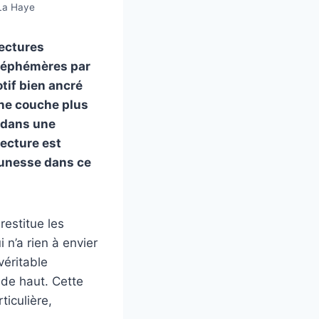
 La Haye
lectures
, éphémères par
otif bien ancré
une couche plus
é dans une
lecture est
jeunesse dans ce
restitue les
 n’a rien à envier
véritable
 de haut. Cette
ticulière,