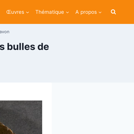
Œuvres
Thématique
A propos
savon
s bulles de