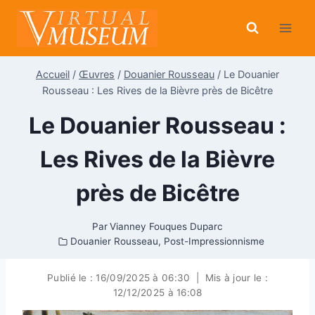
Aller
au
contenu
Accueil
/
Œuvres
/
Douanier Rousseau
/
Le Douanier
Rousseau : Les Rives de la Bièvre près de Bicêtre
Le Douanier Rousseau :
Les Rives de la Bièvre
près de Bicêtre
Par
Vianney Fouques Duparc
Douanier Rousseau
,
Post-Impressionnisme
Publié le :
16/09/2025 à 06:30
|
Mis à jour le :
12/12/2025 à 16:08