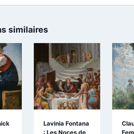
s similaires
hick
Lavinia Fontana
Cla
: Les Noces de
Fem