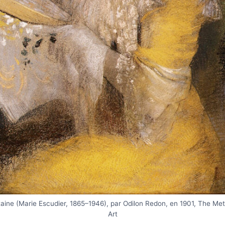
ine (Marie Escudier, 1865–1946), par Odilon Redon, en 1901, The Me
Art