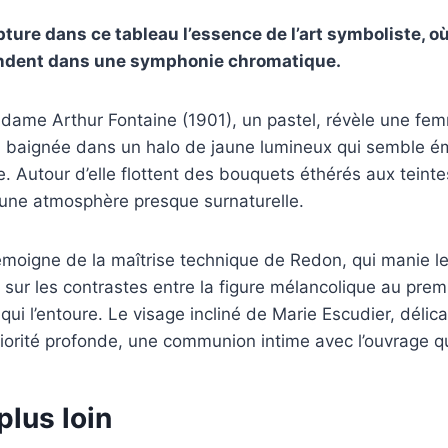
ure dans ce tableau l’essence de l’art symboliste, où 
ondent dans une symphonie chromatique.
adame Arthur Fontaine (1901), un pastel, révèle une f
, baignée dans un halo de jaune lumineux qui semble é
ce. Autour d’elle flottent des bouquets éthérés aux teint
 une atmosphère presque surnaturelle.
moigne de la maîtrise technique de Redon, qui manie le
t sur les contrastes entre la figure mélancolique au prem
e qui l’entoure. Le visage incliné de Marie Escudier, déli
iorité profonde, une communion intime avec l’ouvrage qu’
plus loin