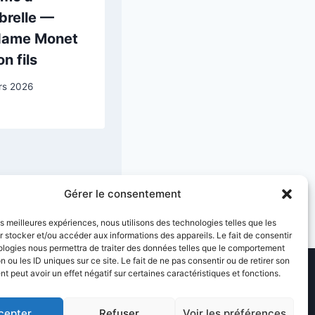
brelle —
Cupidon et
ame Monet
Psyché
on fils
13 décembre 2025
rs 2026
Gérer le consentement
les meilleures expériences, nous utilisons des technologies telles que les
 stocker et/ou accéder aux informations des appareils. Le fait de consentir
ologies nous permettra de traiter des données telles que le comportement
n ou les ID uniques sur ce site. Le fait de ne pas consentir ou de retirer son
 peut avoir un effet négatif sur certaines caractéristiques et fonctions.
cepter
Refuser
Voir les préférences