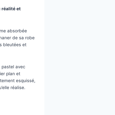
réalité et
emme absorbée
maner de sa robe
es bleutées et
 pastel avec
ier plan et
catement esquissé,
elle réalise.