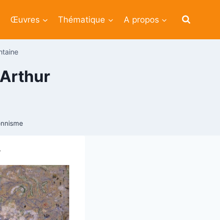
Œuvres
Thématique
A propos
ntaine
 Arthur
onnisme
7