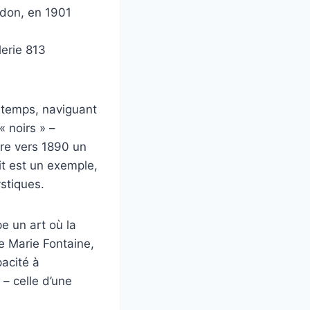
edon, en 1901
erie 813
n temps, naviguant
 noirs » –
ère vers 1890 un
ait est un exemple,
stiques.
e un art où la
de Marie Fontaine,
acité à
 – celle d’une