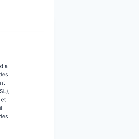
édia
 des
nt
SL),
 et
l
 des