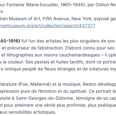
r Fontaine (Marie Escudier, 1865–1946), par Odilon R
cm
itan Museum of Art, Fifth Avenue, New York, exposé gal
metmuseum.org/art/collection/search/437377
840-1916)
fut l’un des artistes les plus singuliers de so
et précurseur de l’abstraction. D’abord connu pour ses «
 et lithographies aux visions cauchemardesques – il op
s la couleur. Ses pastels et huiles tardifs, dont ce portr
rs onirique peuplé de fleurs étranges et de créatures my
littérature (Poe, Mallarmé) et la musique, Redon développ
xpression pure de l’émotion et du spirituel. Ce portrait 
e visite à Saint-Georges-de-Didonne, témoigne de sa cap
el pour atteindre une vérité plus profonde, plus poétique
ux sensibilités artistiques.