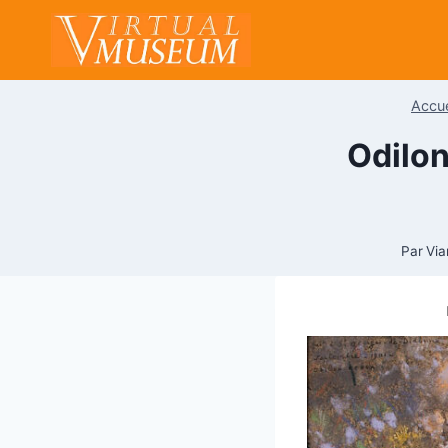
Aller
au
contenu
Accue
Odilon
Par
Via