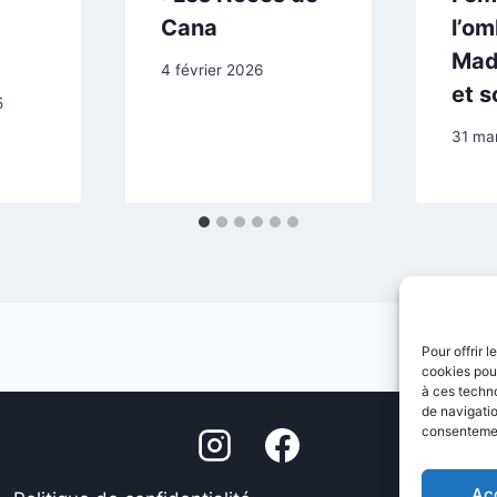
Cana
l’om
Mad
4 février 2026
et s
5
31 ma
Pour offrir 
cookies pour
à ces techn
de navigatio
consentement
Ac