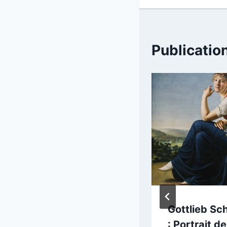
Publication
Laurent de La
Gottlieb Sc
Hyre, Allégorie
: Portrait de