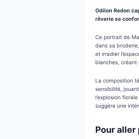
Odilon Redon capt
rêverie se conf
Ce portrait de M
dans sa broderie
et irradier l’espa
blanches, créant
La composition té
sensibilité, jouan
l’explosion floral
suggère une intér
Pour aller 