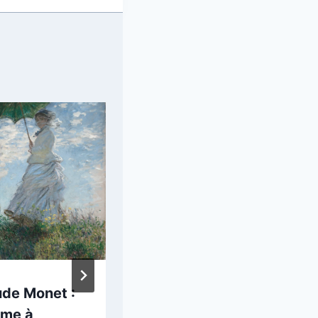
ude Monet :
Pompeo Batoni :
me à
Le Mariage de