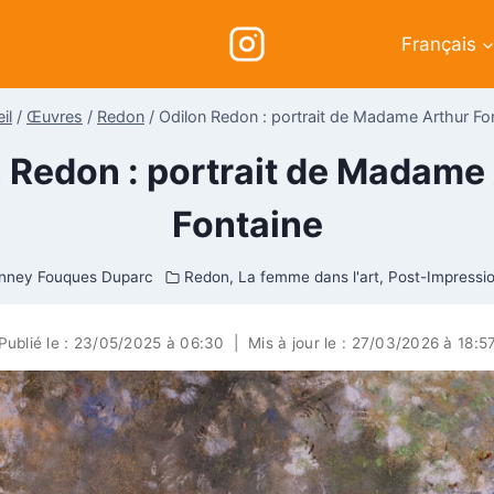
Français
il
/
Œuvres
/
Redon
/
Odilon Redon : portrait de Madame Arthur Fo
 Redon : portrait de Madame
Fontaine
nney Fouques Duparc
Redon
,
La femme dans l'art
,
Post-Impressi
Publié le :
23/05/2025 à 06:30
|
Mis à jour le :
27/03/2026 à 18:5