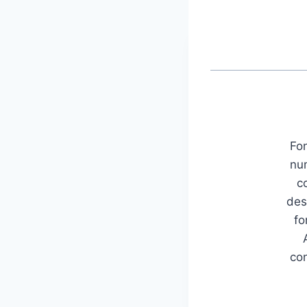
Fon
num
c
des
fo
con