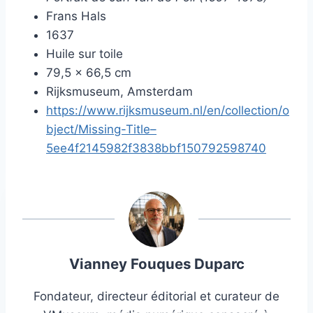
Frans Hals
1637
Huile sur toile
79,5 x 66,5 cm
Rijksmuseum, Amsterdam
https://www.rijksmuseum.nl/en/collection/o
bject/Missing-Title–
5ee4f2145982f3838bbf150792598740
Vianney Fouques Duparc
Fondateur, directeur éditorial et curateur de