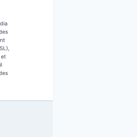
édia
 des
nt
SL),
 et
l
 des