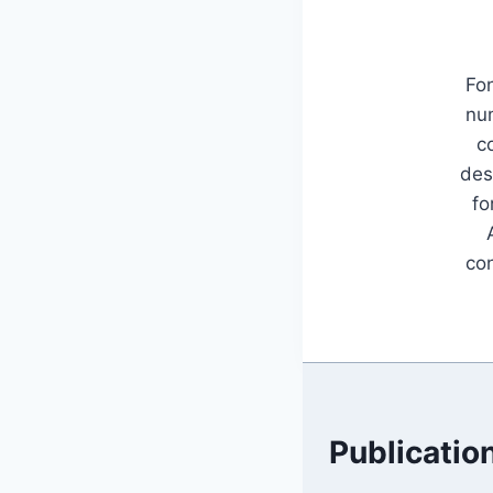
Fon
num
c
des
fo
con
Publication