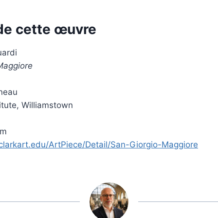
de cette œuvre
ardi
Maggiore
nneau
titute, Williamstown
cm
clarkart.edu/ArtPiece/Detail/San-Giorgio-Maggiore