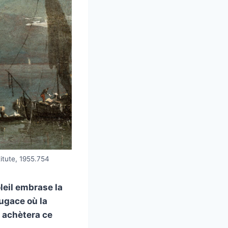
itute, 1955.754
leil embrase la
ugace où la
é achètera ce