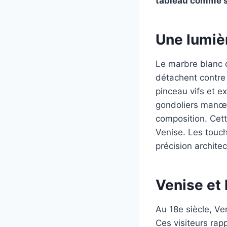
tableau comme s
Une lumièr
Le marbre blanc d
détachent contre 
pinceau vifs et ex
gondoliers manœuv
composition. Cett
Venise. Les touch
précision architec
Venise et 
Au 18e siècle, Ve
Ces visiteurs ra