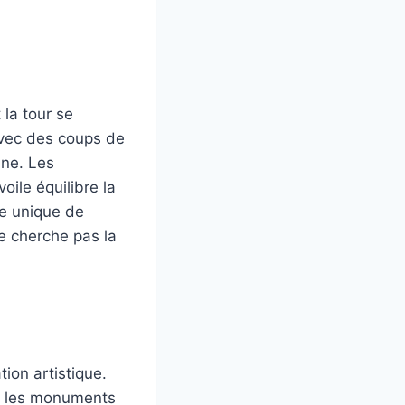
 la tour se
avec des coups de
une. Les
ile équilibre la
re unique de
e cherche pas la
ion artistique.
nt les monuments