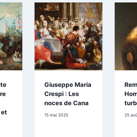
te
Giuseppe Maria
Rem
re
Crespi : Les
Hom
noces de Cana
tur
 et
15 mai 2025
25 ao