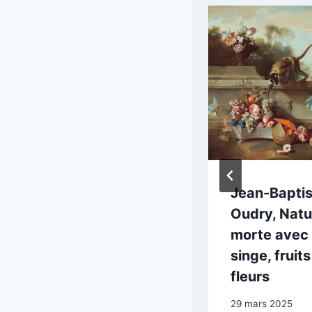
Lorenzo Lotto :
Jean-Baptis
Portrait
Oudry, Natu
d’homme,
morte avec
possiblement
singe, fruits
Girolamo Rosati
fleurs
20 juin 2025
29 mars 2025