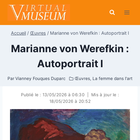
Aller
au
contenu
Accueil
/
Œuvres
/
Marianne von Werefkin : Autoportrait I
Marianne von Werefkin :
Autoportrait I
Par
Vianney Fouques Duparc
Œuvres
,
La femme dans l'art
Publié le :
13/05/2026 à 06:30
|
Mis à jour le :
18/05/2026 à 20:52