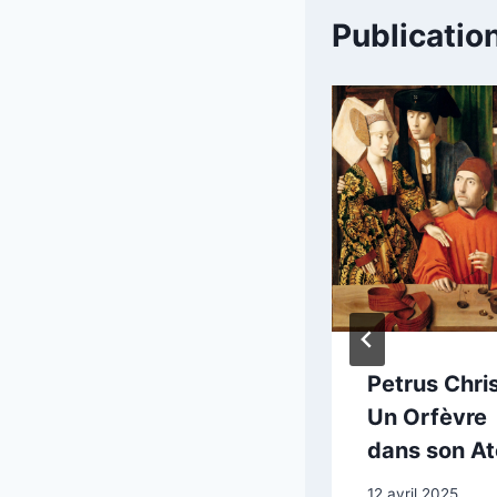
Publication
Jacob van
Petrus Chris
Ruisdael : Place
Un Orfèvre
du Dam à
dans son At
Amsterdam
12 avril 2025