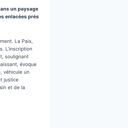
x dans un paysage
es enlacées près
iment. La Paix,
. L’inscription
t, soulignant
paissant, évoque
e, véhicule un
t justice
in et de la