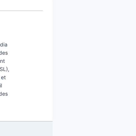
édia
 des
nt
SL),
 et
l
 des