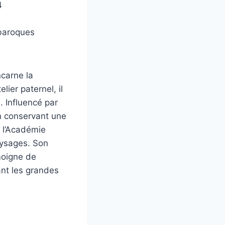
4
 baroques
carne la
lier paternel, il
. Influencé par
en conservant une
e l’Académie
paysages. Son
moigne de
ant les grandes