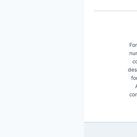
Fon
num
c
des
fo
con