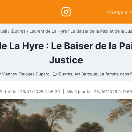
Français
ueil
/
Œuvres
/
Laurent de La Hyre : Le Baiser de la Paix et de la Jus
e La Hyre : Le Baiser de la Pai
Justice
r
Vianney Fouques Duparc
Œuvres
,
Art Baroque
,
La femme dans l'
Publié le :
29/07/2025 à 06:30
|
Mis à jour le :
26/06/2026 à 11:5