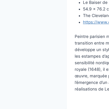
Le Baiser de 
54.9 x 76.2 c
The Clevelan
https://www.
Peintre parisien 
transition entre m
développe un styl
les estampes d’ap
sensibilité nordi
royale (1648), il 
œuvre, marquée pa
l’émergence d’un 
réalisations de L