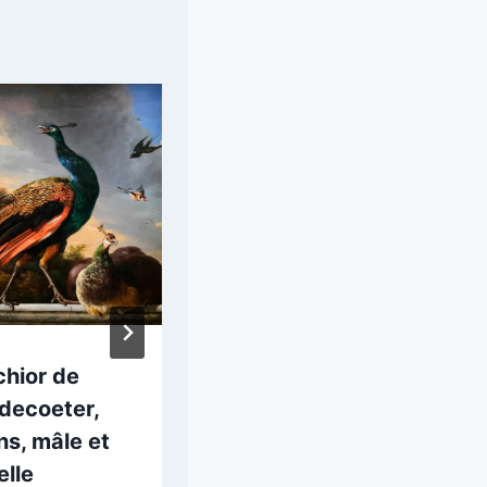
chior de
Simon Vouet :
decoeter,
Venus et Adonis
s, mâle et
5 octobre 2025
elle