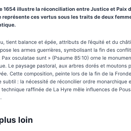
e 1654 illustre la réconciliation entre Justice et Pai
re représente ces vertus sous les traits de deux femm
ntique.
u, tient balance et épée, attributs de l’équité et du chât
ose les armes guerrières, symbolisant la fin des conflits
 et Pax osculatae sunt » (Psaume 85:10) orne le monumen
lique. Le paysage pastoral, aux arbres dorés et moutons 
vée. Cette composition, peinte lors de la fin de la Frond
 subtil : la nécessité de réconcilier ordre monarchique e
 technique raffinée de La Hyre mêle influences de Pouss
.
plus loin