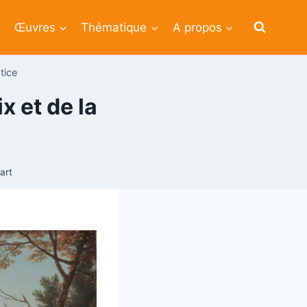
Œuvres
Thématique
A propos
tice
x et de la
art
3