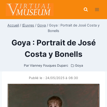
Aller
au
contenu
Accueil
/
Œuvres
/
Goya
/
Goya : Portrait de José Costa y
Bonells
Goya : Portrait de José
Costa y Bonells
Par
Vianney Fouques Duparc
Goya
Publié le :
24/05/2025 à 06:30