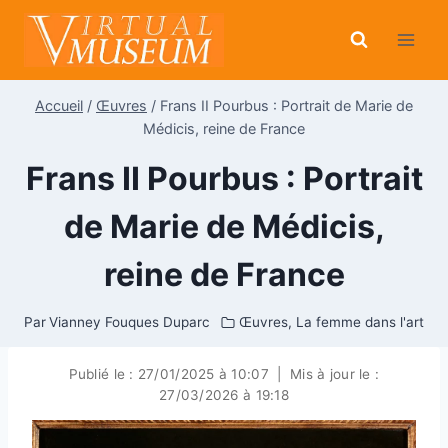
Aller
au
contenu
Accueil
/
Œuvres
/
Frans II Pourbus : Portrait de Marie de
Médicis, reine de France
Frans II Pourbus : Portrait
de Marie de Médicis,
reine de France
Par
Vianney Fouques Duparc
Œuvres
,
La femme dans l'art
Publié le :
27/01/2025 à 10:07
|
Mis à jour le :
27/03/2026 à 19:18