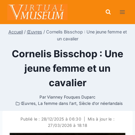
Aller
au
contenu
Accueil
/
Œuvres
/
Cornelis Bisschop : Une jeune femme et
un cavalier
Cornelis Bisschop : Une
jeune femme et un
cavalier
Par
Vianney Fouques Duparc
Œuvres
,
La femme dans l'art
,
Siècle d'or néerlandais
Publié le :
28/12/2025 à 06:30
|
Mis à jour le :
27/03/2026 à 18:18