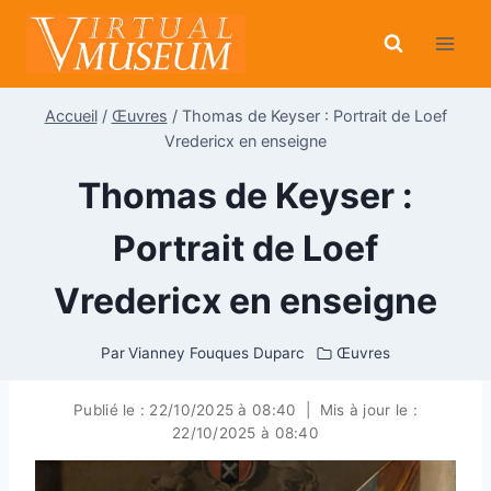
Aller
au
contenu
Accueil
/
Œuvres
/
Thomas de Keyser : Portrait de Loef
Vredericx en enseigne
Thomas de Keyser :
Portrait de Loef
Vredericx en enseigne
Par
Vianney Fouques Duparc
Œuvres
Publié le :
22/10/2025 à 08:40
|
Mis à jour le :
22/10/2025 à 08:40