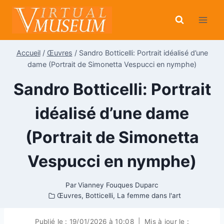
Aller
au
contenu
Accueil
/
Œuvres
/
Sandro Botticelli: Portrait idéalisé d’une
dame (Portrait de Simonetta Vespucci en nymphe)
Sandro Botticelli: Portrait
idéalisé d’une dame
(Portrait de Simonetta
Vespucci en nymphe)
Par
Vianney Fouques Duparc
Œuvres
,
Botticelli
,
La femme dans l'art
Publié le :
19/01/2026 à 10:08
|
Mis à jour le :