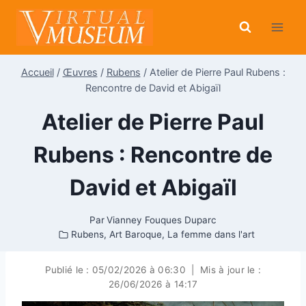
Aller
au
contenu
Accueil
/
Œuvres
/
Rubens
/
Atelier de Pierre Paul Rubens :
Rencontre de David et Abigaïl
Atelier de Pierre Paul
Rubens : Rencontre de
David et Abigaïl
Par
Vianney Fouques Duparc
Rubens
,
Art Baroque
,
La femme dans l'art
Publié le :
05/02/2026 à 06:30
|
Mis à jour le :
26/06/2026 à 14:17