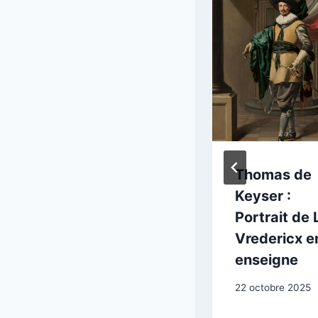
Matthias Stom :
Thomas de
Ésaü vendant
Keyser :
son droit
Portrait de 
d’aînesse
Vredericx e
enseigne
15 février 2026
22 octobre 2025