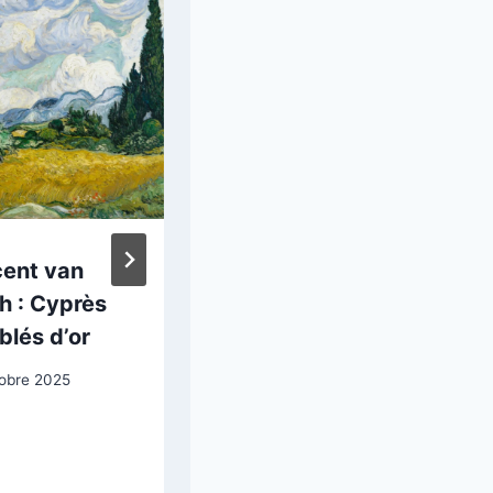
cent van
Odilon Redon
h : Cyprès
(1840-1916),
blés d’or
entre ombres et
lumières
tobre 2025
17 mai 2025