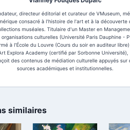
Vianney Fouques Duparc
dateur, directeur éditorial et curateur de VMuseum, m
érique consacré à l'histoire de l'art et à la découverte
ollections muséales. Titulaire d'un Master en Manageme
 organisations culturelles (Université Paris Dauphine - P
rmé à l'École du Louvre (Cours du soir en auditeur libre)
Art Explora Academy (certifié par Sorbonne Université), i
çoit des contenus de médiation culturelle appuyés sur
sources académiques et institutionnelles.
s similaires