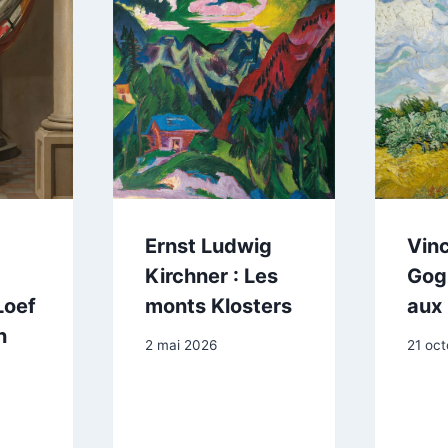
Ernst Ludwig
Vin
Kirchner : Les
Gog
Loef
monts Klosters
aux 
n
2 mai 2026
21 oc