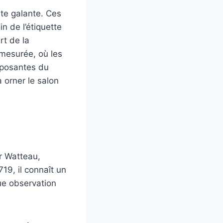
ête galante. Ces
n de l’étiquette
rt de la
 mesurée, où les
mposantes du
orner le salon
ar Watteau,
19, il connaît un
gue observation