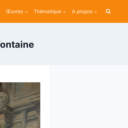
Œuvres
Thématique
A propos
fontaine
1