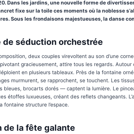
20. Dans les jardins, une nouvelle forme de divertisse
ancret fixe sur la toile ces moments où la noblesse s
tres. Sous les frondaisons majestueuses, la danse c
 de séduction orchestrée
composition, deux couples virevoltent au son d’une cor
pivotant gracieusement, attire tous les regards. Autour 
ploient en plusieurs tableaux. Près de la fontaine orné
ages murmurent, se rapprochent, se touchent. Les tiss
es bleues, brocarts dorés — captent la lumière. Le pince
es étoffes luxueuses, créant des reflets changeants. L’
a fontaine structure l’espace.
n de la fête galante