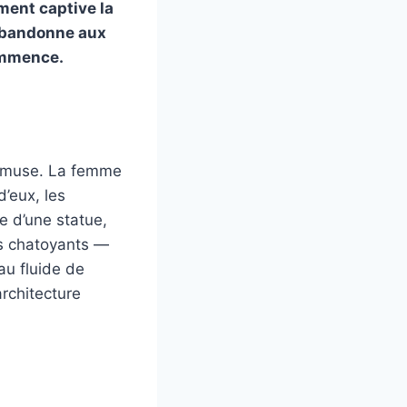
ment captive la
’abandonne aux
ommence.
nemuse. La femme
d’eux, les
e d’une statue,
us chatoyants —
au fluide de
architecture