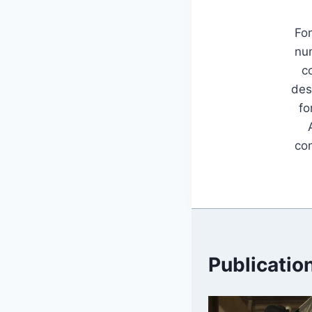
Fon
num
c
des
fo
con
Publication