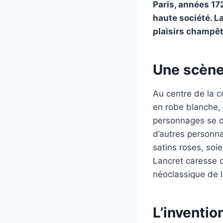
Paris, années 17
haute société. L
plaisirs champê
Une scène
Au centre de la 
en robe blanche, 
personnages se dé
d’autres personn
satins roses, soi
Lancret caresse c
néoclassique de l
L’inventio