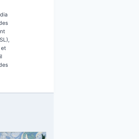
édia
 des
nt
SL),
 et
l
 des